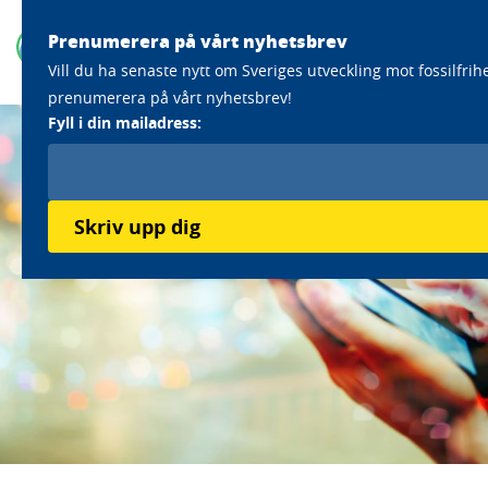
Prenumerera på vårt nyhetsbrev
Vill du ha senaste nytt om Sveriges utveckling mot fossilfrih
prenumerera på vårt nyhetsbrev!
Fyll i din mailadress:
Skriv upp dig