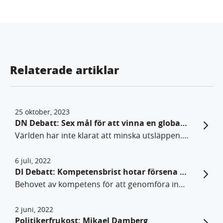
Relaterade artiklar
25 oktober, 2023
DN Debatt: Sex mål för att vinna en global grön kapplöpning
Världen har inte klarat att minska utsläppen. Enskilda länder måste därför agera på ett nytt sätt, och utnyttja att fossilfri teknik har blivit bra och billig. Sverige bör nu pröva att införa industriella utvecklingsmål för att öka export och välfärd, skriver Svante Axelsson för Fossilfritt Sverige, Marie Nilsson för IF Metall och professor Johan Rockström i DN Debatt.
6 juli, 2022
DI Debatt: Kompetensbrist hotar försena industrins klimatomställning
Behovet av kompetens för att genomföra industrins klimatomställning är akut. För att arbetstagare ska ha möjlighet till vidareutbildning måste det finnas utbildningar att söka. Det skriver Svante Axelsson, nationell samordnare för Fossilfritt Sverige, och Therese Svanström, ordförande, TCO, i en debattartikel.
2 juni, 2022
Politikerfrukost: Mikael Damberg