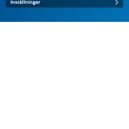
Inställningar
Strategi för biogen
koldioxidinfångning
Syftet med strategin är att visa hur Sverige på
sikt ska kunna minska halten koldioxid i
atmosfären, ta en ledande roll inom EU och
utveckla en ny exportindustri för både bio-CCS
och bio-CCU.
Läs mer