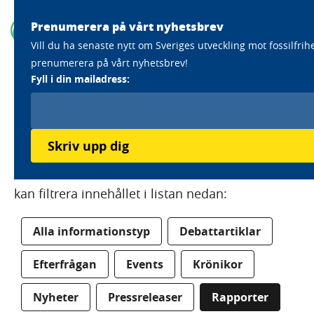
Prenumerera på vårt nyhetsbrev
Vill du ha senaste nytt om Sveriges utveckling mot fossilfrih
prenumerera på vårt nyhetsbrev!
Home
Vilka vi är
Nyhets och publikationsarkiv
Fyll i din mailadress:
Nyhets och
publikationsarkiv
Skriv upp dig
Här hittar du allt vårt publicerade material. Du
kan filtrera innehållet i listan nedan:
Alla informationstyp
Debattartiklar
Efterfrågan
Events
Krönikor
Nyheter
Pressreleaser
Rapporter