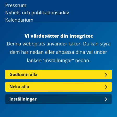
Pressrum
Nyhets och publikationsarkiv
Kalendarium
Om webbplatsen
Vi värdesätter din integritet
Denna webbplats använder kakor. Du kan styra
dem här nedan eller anpassa dina val under
Prenumerera på vårt nyhetsbrev
länken "inställningar" nedan.
Vill du ha senaste nytt om Sveriges utveckling
Godkänn alla
mot fossilfrihet? Bra, då kan du prenumerera
Neka alla
på vårt nyhetsbrev!
Inställningar
Fyll i din mailadress: