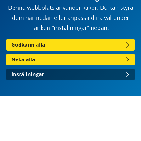
fyll i nedanstående formulär om du
Denna webbplats använder kakor. Du kan styra
representerar en aktör som vill
dem här nedan eller anpassa dina val under
delta. Efter att vi tagit emot er anmälan
länken "inställningar" nedan.
återkommer vi med bekräftelse på ert
Godkänn alla
deltagande.
Neka alla
Inställningar
Deklaration från aktörer
Anmäl din organisation!