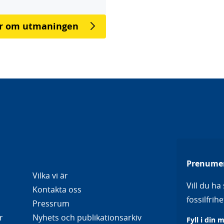
r om utmaningen
Prenumer
Vilka vi är
Vill du h
Kontakta oss
fossilfri
Pressrum
r
Nyhets och publikationsarkiv
Fyll i din 