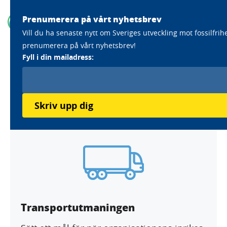
Prenumerera på vårt nyhetsbrev
Vill du ha senaste nytt om Sveriges utveckling mot fossilfrih
prenumerera på vårt nyhetsbrev!
Home
Aktörer
Certex Svenska AB
Fyll i din mailadress:
Certex Svenska AB
Endast med i utmaning
Skriv upp dig
Transportutmaningen