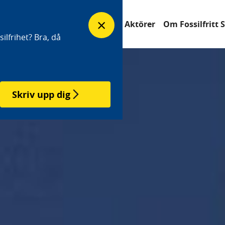
×
erfrågan
Industrisatsningar
Aktörer
Om Fossilfritt 
ilfrihet? Bra, då
Skriv upp dig