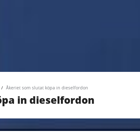
Åkeriet som slutat köpa in dieselfordon
öpa in dieselfordon