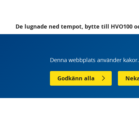
De lugnade ned tempot, bytte till HVO100 oc
de helhjärtat på el och biogas, med HVO100 
chaufförerna och klimatet. Det familjeägda
med sig av företagets resa mot fossilfritt.
Denna webbplats använder kakor. 
För tjugo år sedan insåg åkeriets VD Erik Alfred
Godkänn alla
Neka
– På den tiden var det tuffaste man kunde göra
möjligt. Men det låg en och annan släpvagn i d
hög.
Sedan dess har Alfredssons lyckats sänka brän
minskat däckkonsumtionen med fyrtio procent. 