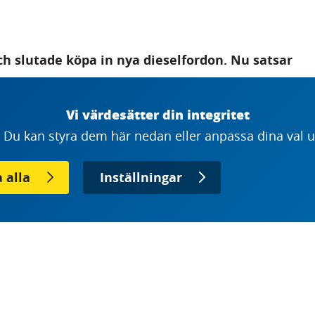
h slutade köpa in nya dieselfordon. Nu satsar
som tillfällig lösning. Orsaken? Både
 åkeriet Alfredsson Transports VD delar här
Vi värdesätter din integritet
Du kan styra dem här nedan eller anpassa dina val un
sson att det var dags att tänka om.
 alla
Inställningar
 att köra så mycket som möjligt på så kort tid som
iket, det blev skador och energiförbrukningen var
sleförbrukningen med nästan tjugo procent och
Olyckorna är färre och personalen mår bättre.