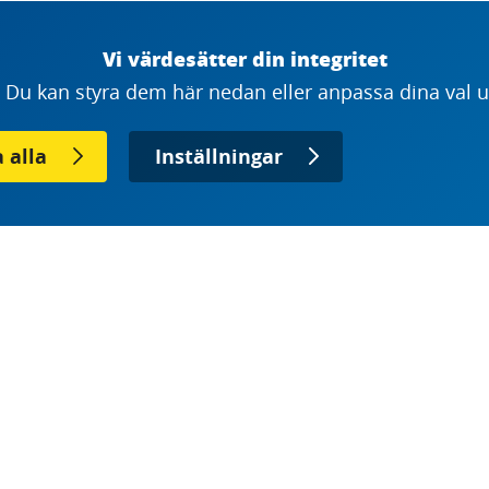
om vill minska klimatpåverkan och förbättra
Vi värdesätter din integritet
ch råd i en ny vägledning för upphandling,
Du kan styra dem här nedan eller anpassa dina val un
rbete med Fossilfritt Sverige.
 alla
Inställningar
irka 12 procent av Sveriges totala
klimatpåverkan i ett anläggningsprojekt. Genom
enader finns därmed en betydande potential att
r och luftföroreningar minskar.
rre skala krävs en tydlig och långsiktig efterfrågan.
 dag är möjligt att ställa krav på elektrifierade
art sätt, säger Svante Axelsson, nationell