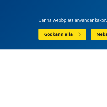
Nu kan offentliga och privata beställare s
arbetsmiljön i anläggningsprojekt
få tips o
Denna webbplats använder kakor. 
framtagen av
Klimatarena Stockholm
i sama
Godkänn alla
Neka
Arbetsmaskiner och tunga transporter står för c
växthusgasutsläpp och för upp till hälften av 
elektrifiering av bygg- och anläggningsentrepr
minska koldioxidutsläppen, samtidigt som bulle
– För att elektrifieringen ska få genomslag i stö
Med den här vägledningen visar vi att det redan i
entreprenader på ett strukturerat och genomförb
samordnare för Fossilfritt Sverige.
Vägledningen förenklar för beställarna