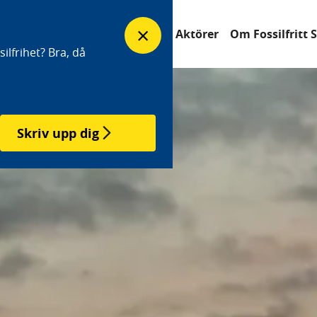
×
erfrågan
Industrisatsningar
Aktörer
Om Fossilfritt 
ilfrihet? Bra, då
Skriv upp dig