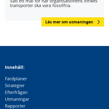
Sätt ett mål för när organisationens inrikes
transporter ska vara fossilfria.
Läs mer om utmaningen
Innehåll:
Färdplaner
Strategier
Efterfrågan
Utmaningar
Rapporter