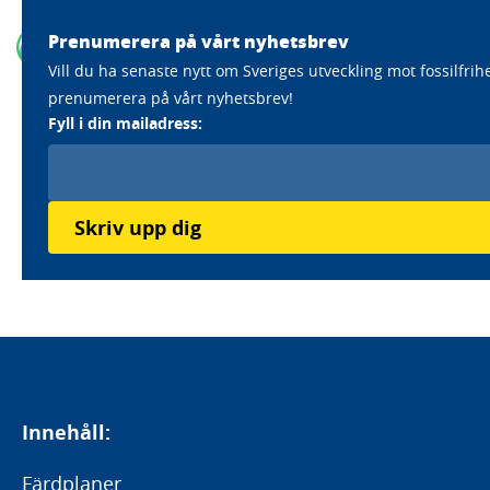
Prenumerera på vårt nyhetsbrev
Vill du ha senaste nytt om Sveriges utveckling mot fossilfrih
prenumerera på vårt nyhetsbrev!
Home
Aktörer
Sveriges Ekokommuner (Sekom)
Fyll i din mailadress:
Sveriges Ekokommuner
(Sekom)
Skriv upp dig
Läs mer om Sekoms klimatarbete
Innehåll:
Färdplaner