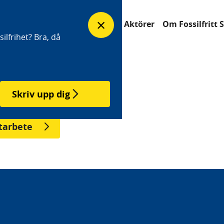
×
erfrågan
Industrisatsningar
Aktörer
Om Fossilfritt 
ilfrihet? Bra, då
Skriv upp dig
tarbete