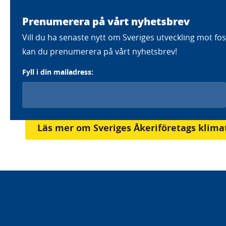
Prenumerera på vårt nyhetsbrev
Färdplaner
Strategier
Eft
Vill du ha senaste nytt om Sveriges utveckling mot foss
kan du prenumerera på vårt nyhetsbrev!
Fyll i din mailadress:
Home
Aktörer
Sveriges Åkeriföretag
Sveriges Åkeriföretag
Läs mer om Sveriges Åkeriföretags klima