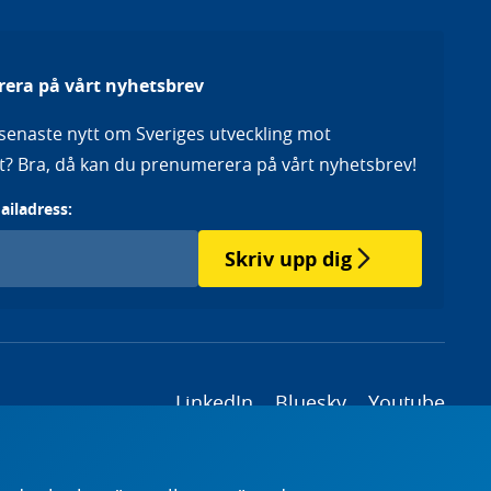
era på vårt nyhetsbrev
a senaste nytt om Sveriges utveckling mot
het? Bra, då kan du prenumerera på vårt nyhetsbrev!
mailadress:
Skriv upp dig
LinkedIn
Bluesky
Youtube