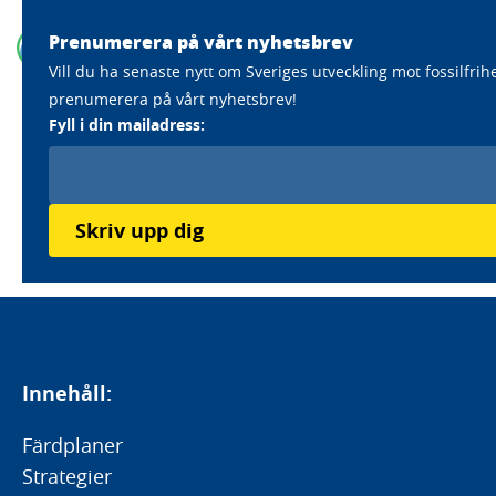
Prenumerera på vårt nyhetsbrev
Vill du ha senaste nytt om Sveriges utveckling mot fossilfrih
prenumerera på vårt nyhetsbrev!
Home
Aktörer
Plagazi AB
Fyll i din mailadress:
Plagazi AB
Läs mer om Plagazis klimatarbete
Skriv upp dig
Innehåll:
Färdplaner
Strategier