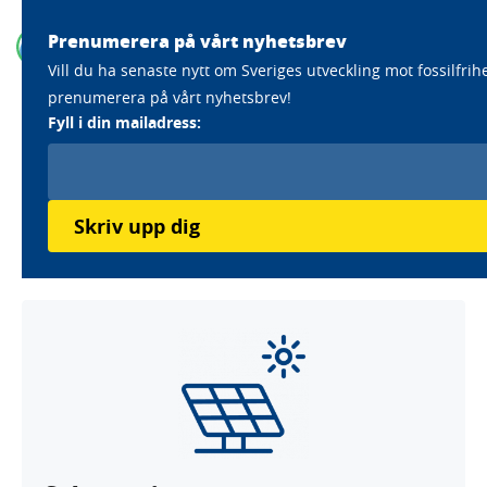
Prenumerera på vårt nyhetsbrev
Vill du ha senaste nytt om Sveriges utveckling mot fossilfrih
prenumerera på vårt nyhetsbrev!
Home
Aktörer
Osby kommun
Fyll i din mailadress:
Osby kommun
Läs mer om Osbys kommuns klimatarbete
Skriv upp dig
Antagna utmaningar: