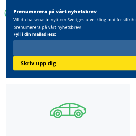
Prenumerera på vårt nyhetsbrev
Vill du ha senaste nytt om Sveriges utveckling mot fossilfrih
prenumerera på vårt nyhetsbrev!
Home
Aktörer
Knowit AB
Fyll i din mailadress:
Knowit AB
Läs mer om Knowits klimatarbete
Skriv upp dig
Antagna utmaningar: