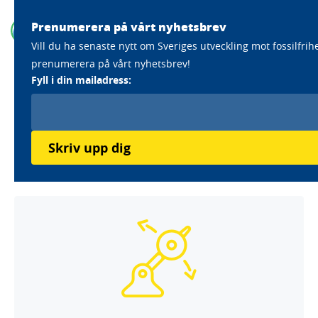
Prenumerera på vårt nyhetsbrev
Vill du ha senaste nytt om Sveriges utveckling mot fossilfrih
prenumerera på vårt nyhetsbrev!
Home
Aktörer
Eslövs kommun
Fyll i din mailadress:
Eslövs kommun
Läs mer om Eslövs kommuns klimatarbete
Skriv upp dig
Antagna utmaningar: