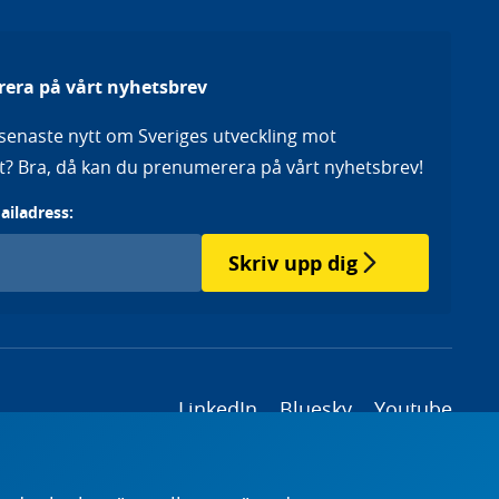
era på vårt nyhetsbrev
a senaste nytt om Sveriges utveckling mot
het? Bra, då kan du prenumerera på vårt nyhetsbrev!
mailadress:
Skriv upp dig
LinkedIn
Bluesky
Youtube