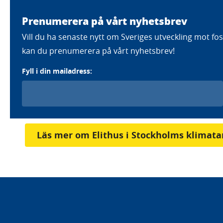
Prenumerera på vårt nyhetsbrev
Färdplaner
Strategier
Eft
Vill du ha senaste nytt om Sveriges utveckling mot foss
kan du prenumerera på vårt nyhetsbrev!
Fyll i din mailadress:
Home
Aktörer
Elithus i Stockholm AB
Elithus i Stockholm AB
Läs mer om Elithus i Stockholms klimata