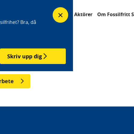
×
erfrågan
Industrisatsningar
Aktörer
Om Fossilfritt 
ilfrihet? Bra, då
Skriv upp dig
rbete